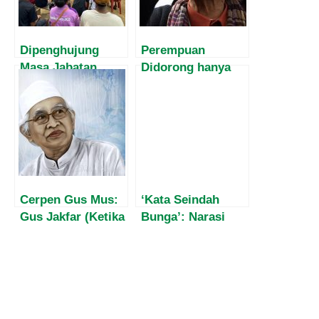
Dipenghujung
Perempuan
Masa Jabatan,
Didorong hanya
Harvey Malaihollo
Menjadi Tubuh
Masih
Terselubung
Mesosialisasikan
Agama dan
Empat Pilar MPR
Riasan, Nawal El
Kepada
Saadawi Tentang
Masyarakat Papua
Feminisme Masa
Kini
Cerpen Gus Mus:
‘Kata Seindah
Gus Jakfar (Ketika
Bunga’: Narasi
dahi Kiai
Servulus Isaak
bertuliskan ahli
SVD oleh Gerard
neraka)
N. Bibang