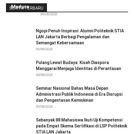
Pengembangan Kawasan Industri Wiraraja
Madura
BERITA TERBARU
Redaksi Bulir.id
-
06/08/2026
Ngopi Penuh Inspirasi: Alumni Politeknik STIA
LAN Jakarta Berbagi Pengalaman dan
Semangat Kebersamaan
05/08/2026
Pulang Lewat Budaya: Kisah Diaspora
Manggarai Menjaga Identitas di Perantauan
04/08/2026
Seminar Nasional Bahas Masa Depan
Administrasi Publik Indonesia di Era Disrupsi
dan Pengentasan Kemiskinan
03/08/2026
Sebanyak 88 Mahasiswa Ikuti Uji Kompetensi
pada Empat Skema Sertifikasi di LSP Politeknik
STIA LAN Jakarta