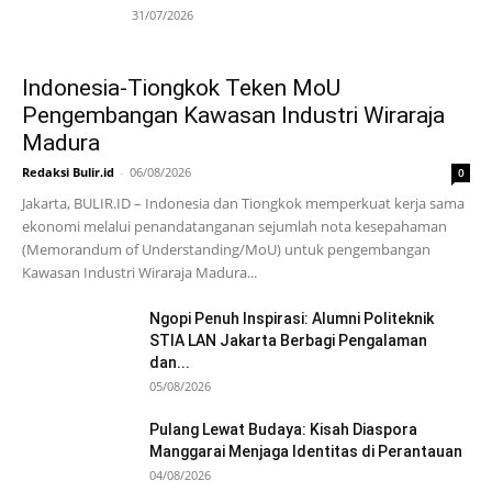
31/07/2026
Indonesia-Tiongkok Teken MoU
Pengembangan Kawasan Industri Wiraraja
Madura
Redaksi Bulir.id
-
06/08/2026
0
Jakarta, BULIR.ID – Indonesia dan Tiongkok memperkuat kerja sama
ekonomi melalui penandatanganan sejumlah nota kesepahaman
(Memorandum of Understanding/MoU) untuk pengembangan
Kawasan Industri Wiraraja Madura...
Ngopi Penuh Inspirasi: Alumni Politeknik
STIA LAN Jakarta Berbagi Pengalaman
dan...
05/08/2026
Pulang Lewat Budaya: Kisah Diaspora
Manggarai Menjaga Identitas di Perantauan
04/08/2026