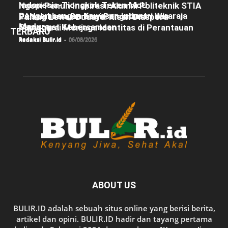
Indonesia-Tiongkok Teken MoU
Ngopi Penuh Inspirasi: Alumni Politeknik STIA
Pengembangan Kawasan Industri Wiraraja
LAN Jakarta Berbagi Pengalaman dan
Pulang Lewat Budaya: Kisah Diaspora
Madura
Semangat Kebersamaan
Manggarai Menjaga Identitas di Perantauan
TERBARU
Redaksi Bulir.id
-
06/08/2026
Redaksi Bulir.id
-
05/08/2026
Redaksi Bulir.id
-
04/08/2026
ABOUT US
BULIR.ID adalah sebuah situs online yang berisi berita,
artikel dan opini. BULIR.ID hadir dan tayang pertama