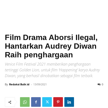
Film Drama Aborsi Ilegal,
Hantarkan Audrey Diwan
Raih penghargaan
Venice Film Festival 2021 memberikan penghargaan
tertinggi Golden Lion, untuk film ‘Happening’ karya Audrey
Diwan, yang berhasil dinobatkan sebagai film terbaik.
By
Redaksi Bulir.id
-
13/09/2021
0