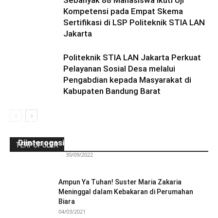
Kompetensi pada Empat Skema
Sertifikasi di LSP Politeknik STIA LAN
Jakarta
Politeknik STIA LAN Jakarta Perkuat
Pelayanan Sosial Desa melalui
Pengabdian kepada Masyarakat di
Kabupaten Bandung Barat
Ini Kronologinya! Diduga Teriaki Kata Sambo,
Para Frater dan Bruder Ledalero Ditahan dan
Diinterogasi Aparat Polres Sikka
TERPOPULER
Redaksi Bulir.id
-
30/09/2022
Ampun Ya Tuhan! Suster Maria Zakaria
Meninggal dalam Kebakaran di Perumahan
Biara
04/03/2021