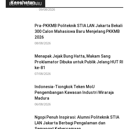
Kesehatan
BERITA TERBARU
Redaksi Bulir.id
-
09/08/2026
Pra-PKKMB Politeknik STIA LAN Jakarta Bekali
300 Calon Mahasiswa Baru Menjelang PKKMB
2026
08/08/2026
Menapak Jejak Bung Hatta, Makam Sang
Proklamator Dibuka untuk Publik Jelang HUT RI
ke-81
07/08/2026
Indonesia-Tiongkok Teken MoU
Pengembangan Kawasan Industri Wiraraja
Madura
06/08/2026
Ngopi Penuh Inspirasi: Alumni Politeknik STIA
LAN Jakarta Berbagi Pengalaman dan
Semangat Kebersamaan