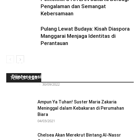
Pengalaman dan Semangat
Kebersamaan
Pulang Lewat Budaya: Kisah Diaspora
Manggarai Menjaga Identitas di
Perantauan
Ini Kronologinya! Diduga Teriaki Kata Sambo,
Para Frater dan Bruder Ledalero Ditahan dan
Diinterogasi Aparat Polres Sikka
TERPOPULER
Redaksi Bulir.id
-
30/09/2022
Ampun Ya Tuhan! Suster Maria Zakaria
Meninggal dalam Kebakaran di Perumahan
Biara
04/03/2021
Chelsea Akan Merekrut Bintang Al-Nassr