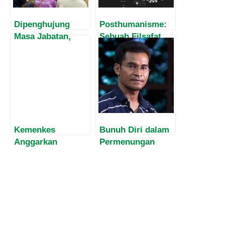
Dipenghujung
Posthumanisme:
Masa Jabatan,
Sebuah Filsafat
Harvey Malaihollo
untuk Abad 21
Masih
Mesosialisasikan
Empat Pilar MPR
Kepada
Masyarakat Papua
Kemenkes
Bunuh Diri dalam
Anggarkan
Permenungan
Pemberian Protein
Teologis Katolik
Hewani untuk
Turunkan Stunting