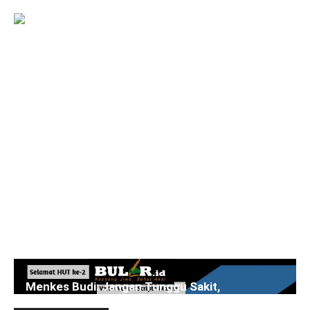
Menkes Budi: Jangan Tunggu Sakit,
Pemerintah Perkuat Deteksi Dini dan Layanan