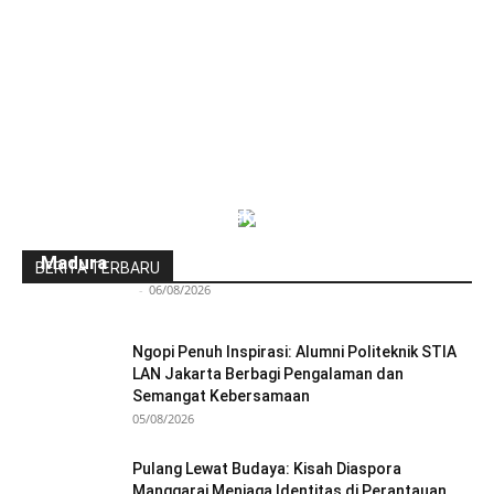
Indonesia-Tiongkok Teken MoU
Pengembangan Kawasan Industri Wiraraja
Madura
BERITA TERBARU
Redaksi Bulir.id
-
06/08/2026
Ngopi Penuh Inspirasi: Alumni Politeknik STIA
LAN Jakarta Berbagi Pengalaman dan
Semangat Kebersamaan
05/08/2026
Pulang Lewat Budaya: Kisah Diaspora
Manggarai Menjaga Identitas di Perantauan