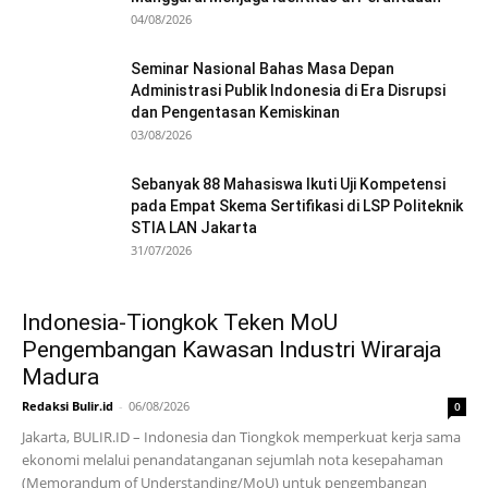
04/08/2026
Seminar Nasional Bahas Masa Depan
Administrasi Publik Indonesia di Era Disrupsi
dan Pengentasan Kemiskinan
03/08/2026
Sebanyak 88 Mahasiswa Ikuti Uji Kompetensi
pada Empat Skema Sertifikasi di LSP Politeknik
STIA LAN Jakarta
31/07/2026
Indonesia-Tiongkok Teken MoU
Pengembangan Kawasan Industri Wiraraja
Madura
Redaksi Bulir.id
-
06/08/2026
0
Jakarta, BULIR.ID – Indonesia dan Tiongkok memperkuat kerja sama
ekonomi melalui penandatanganan sejumlah nota kesepahaman
(Memorandum of Understanding/MoU) untuk pengembangan