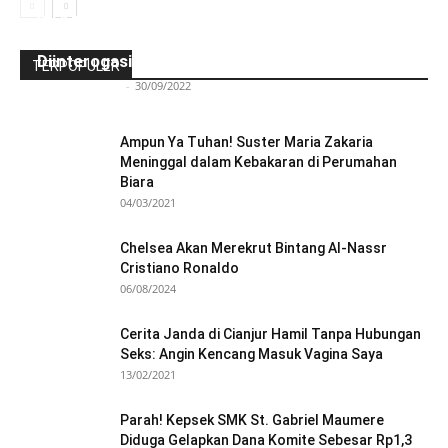
Ini Kronologinya! Diduga Teriaki Kata Sambo,
Para Frater dan Bruder Ledalero Ditahan dan
Diinterogasi Aparat Polres Sikka
TERPOPULER
Redaksi Bulir.id
-
30/09/2022
Ampun Ya Tuhan! Suster Maria Zakaria
Meninggal dalam Kebakaran di Perumahan
Biara
04/03/2021
Chelsea Akan Merekrut Bintang Al-Nassr
Cristiano Ronaldo
06/08/2024
Cerita Janda di Cianjur Hamil Tanpa Hubungan
Seks: Angin Kencang Masuk Vagina Saya
13/02/2021
Parah! Kepsek SMK St. Gabriel Maumere
Diduga Gelapkan Dana Komite Sebesar Rp1,3