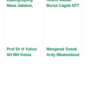
Masa Jabatan,
Bursa Cagub NTT
Harvey Malaihollo
2024, Inilah Profil
Masih
Ardy Mbalembout
Mesosialisasikan
Sosok yang
Empat Pilar MPR
Konsisten
Kepada
Adovakasi Korban
Masyarakat Papua
Human Trafficking
Asal NTT
Prof Dr H Yulius
Mengenal Sosok
SH MH Ketua
Ardy Mbalembout
Kamar TUN
dan
Mahkamah Agung
Perjuangannya
Diwawancara
Memutus Mata
Ekslusif Majalah
Rantai
MATRA
Perdagangan
Manusia di NTT