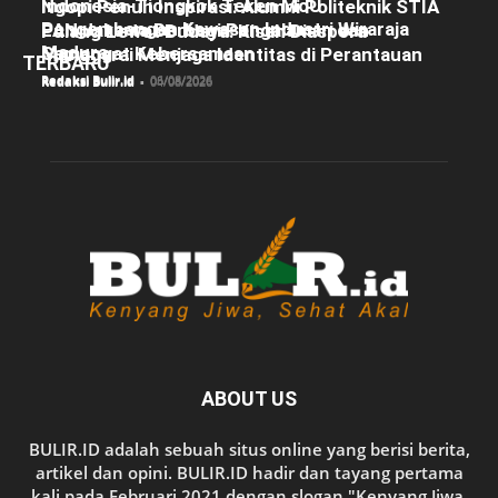
Indonesia-Tiongkok Teken MoU
Ngopi Penuh Inspirasi: Alumni Politeknik STIA
Pengembangan Kawasan Industri Wiraraja
LAN Jakarta Berbagi Pengalaman dan
Pulang Lewat Budaya: Kisah Diaspora
Madura
Semangat Kebersamaan
Manggarai Menjaga Identitas di Perantauan
TERBARU
Redaksi Bulir.id
-
06/08/2026
Redaksi Bulir.id
-
05/08/2026
Redaksi Bulir.id
-
04/08/2026
ABOUT US
BULIR.ID adalah sebuah situs online yang berisi berita,
artikel dan opini. BULIR.ID hadir dan tayang pertama
kali pada Februari 2021 dengan slogan "Kenyang Jiwa,