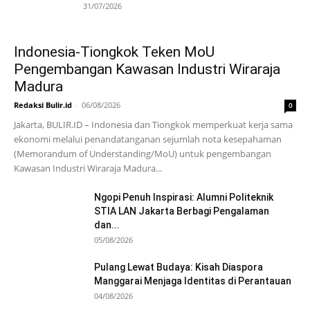
31/07/2026
Indonesia-Tiongkok Teken MoU
Pengembangan Kawasan Industri Wiraraja
Madura
Redaksi Bulir.id
-
06/08/2026
0
Jakarta, BULIR.ID – Indonesia dan Tiongkok memperkuat kerja sama
ekonomi melalui penandatanganan sejumlah nota kesepahaman
(Memorandum of Understanding/MoU) untuk pengembangan
Kawasan Industri Wiraraja Madura...
Ngopi Penuh Inspirasi: Alumni Politeknik
STIA LAN Jakarta Berbagi Pengalaman
dan...
05/08/2026
Pulang Lewat Budaya: Kisah Diaspora
Manggarai Menjaga Identitas di Perantauan
04/08/2026