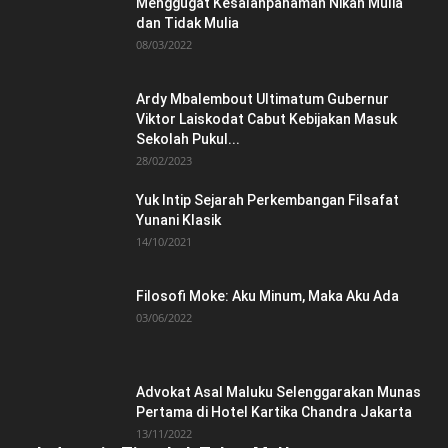
Menggugat Kesalahpahaman Nikah Mulia
dan Tidak Mulia
08/03/2022
Ardy Mbalembout Ultimatum Gubernur
Viktor Laiskodat Cabut Kebijakan Masuk
Sekolah Pukul...
28/02/2023
Yuk Intip Sejarah Perkembangan Filsafat
Yunani Klasik
14/10/2021
Filosofi Moke: Aku Minum, Maka Aku Ada
03/06/2022
Advokat Asal Maluku Selenggarakan Munas
Pertama di Hotel Kartika Chandra Jakarta
13/11/2022