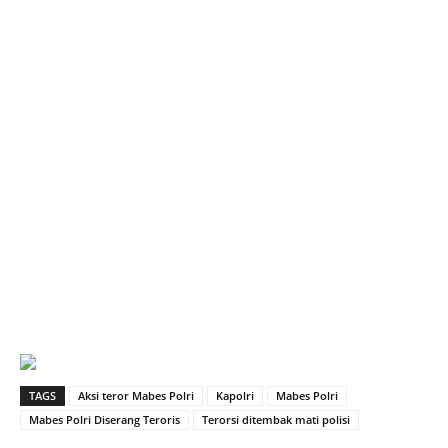
TAGS
Aksi teror Mabes Polri
Kapolri
Mabes Polri
Mabes Polri Diserang Teroris
Terorsi ditembak mati polisi