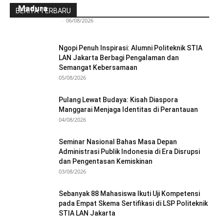
Madura
BERITA TERBARU
Redaksi Bulir.id
-
06/08/2026
Ngopi Penuh Inspirasi: Alumni Politeknik STIA
LAN Jakarta Berbagi Pengalaman dan
Semangat Kebersamaan
05/08/2026
Pulang Lewat Budaya: Kisah Diaspora
Manggarai Menjaga Identitas di Perantauan
04/08/2026
Seminar Nasional Bahas Masa Depan
Administrasi Publik Indonesia di Era Disrupsi
dan Pengentasan Kemiskinan
03/08/2026
Sebanyak 88 Mahasiswa Ikuti Uji Kompetensi
pada Empat Skema Sertifikasi di LSP Politeknik
STIA LAN Jakarta