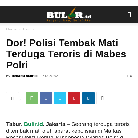
Home
Ceruh
Dor! Polisi Tembak Mati
Terduga Teroris di Mabes
Polri
By
Redaksi Bulir.id
-
31/03/2021
0
Tabur.
Bulir.id
. Jakarta –
Seorang terduga teroris
ditembak mati oleh aparat kepolisian di Markas
Besar Polisi Republik Indonesia (Mabes Polri) di