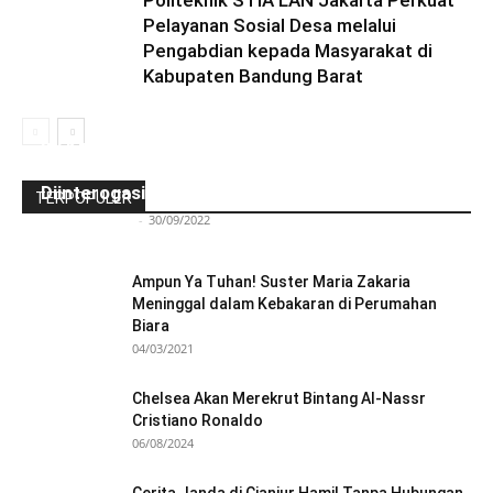
Politeknik STIA LAN Jakarta Perkuat
Pelayanan Sosial Desa melalui
Pengabdian kepada Masyarakat di
Kabupaten Bandung Barat
Ini Kronologinya! Diduga Teriaki Kata Sambo,
Para Frater dan Bruder Ledalero Ditahan dan
Diinterogasi Aparat Polres Sikka
TERPOPULER
Redaksi Bulir.id
-
30/09/2022
Ampun Ya Tuhan! Suster Maria Zakaria
Meninggal dalam Kebakaran di Perumahan
Biara
04/03/2021
Chelsea Akan Merekrut Bintang Al-Nassr
Cristiano Ronaldo
06/08/2024