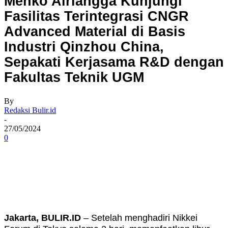
Menko Airlangga Kunjungi
Fasilitas Terintegrasi CNGR
Advanced Material di Basis
Industri Qinzhou China,
Sepakati Kerjasama R&D dengan
Fakultas Teknik UGM
By
Redaksi Bulir.id
-
27/05/2024
0
Jakarta, BULIR.ID
– Setelah menghadiri Nikkei