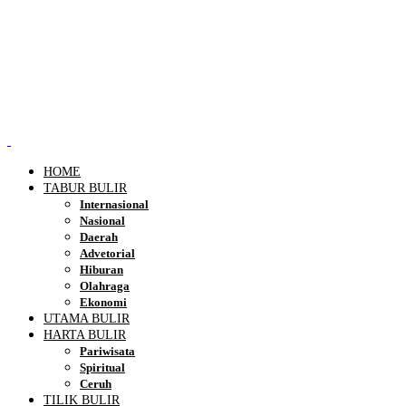
HOME
TABUR BULIR
Internasional
Nasional
Daerah
Advetorial
Hiburan
Olahraga
Ekonomi
UTAMA BULIR
HARTA BULIR
Pariwisata
Spiritual
Ceruh
TILIK BULIR