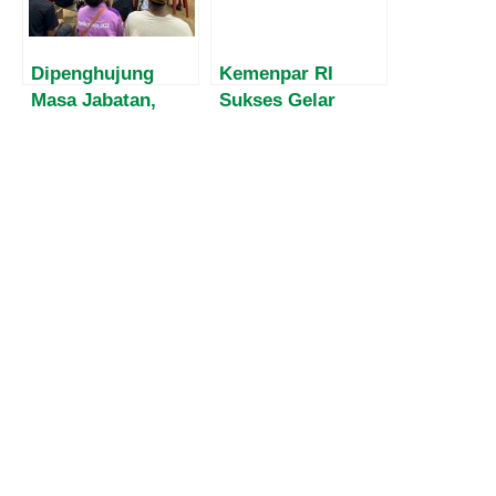
Dipenghujung
Kemenpar RI
Masa Jabatan,
Sukses Gelar
Harvey Malaihollo
ADWI 2024:
Masih
Cerminkan
Mesosialisasikan
Keberagaman
Empat Pilar MPR
Budaya Nusantara
Kepada
Masyarakat Papua