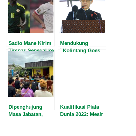
Sadio Mane Kirim
Mendukung
Timnas Senegal ke
”Kolintang Goes
Piala Dunia Qatar,
to UNESCO”
Pupuskan Mimpi
Melalui Kolaborasi
Muhamed Salah
Konlintang dan
Balafon di Senegal
Dipenghujung
Kualifikasi Piala
Masa Jabatan,
Dunia 2022: Mesir
Harvey Malaihollo
Singkirkan Juara
Masih
Afrika Senegal