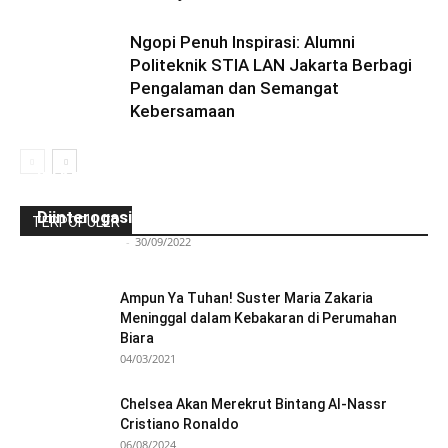
Ngopi Penuh Inspirasi: Alumni
Politeknik STIA LAN Jakarta Berbagi
Pengalaman dan Semangat
Kebersamaan
Ini Kronologinya! Diduga Teriaki Kata Sambo,
Para Frater dan Bruder Ledalero Ditahan dan
Diinterogasi Aparat Polres Sikka
TERPOPULER
Redaksi Bulir.id
-
30/09/2022
Ampun Ya Tuhan! Suster Maria Zakaria
Meninggal dalam Kebakaran di Perumahan
Biara
04/03/2021
Chelsea Akan Merekrut Bintang Al-Nassr
Cristiano Ronaldo
06/08/2024