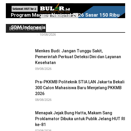
Program Magang Nasional 2026 Sasar 150 Ribu
Fresh Graduate, Airlangga: Jadi Game Changer
SDM Indonesia
BERITA TERBARU
Redaksi Bulir.id
-
10/08/2026
Menkes Budi: Jangan Tunggu Sakit,
Pemerintah Perkuat Deteksi Dini dan Layanan
Kesehatan
09/08/2026
Pra-PKKMB Politeknik STIA LAN Jakarta Bekali
300 Calon Mahasiswa Baru Menjelang PKKMB
2026
08/08/2026
Menapak Jejak Bung Hatta, Makam Sang
Proklamator Dibuka untuk Publik Jelang HUT RI
ke-81
07/08/2026