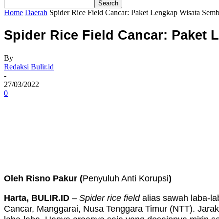
Home
Daerah
Spider Rice Field Cancar: Paket Lengkap Wisata Sem
Spider Rice Field Cancar: Paket
By
Redaksi Bulir.id
-
27/03/2022
0
Share
Oleh Risno Pakur (
Penyuluh Anti Korupsi
)
Harta, BULIR.ID
–
Spider rice field
alias sawah laba-la
Cancar, Manggarai, Nusa Tenggara Timur (NTT). Jarakny