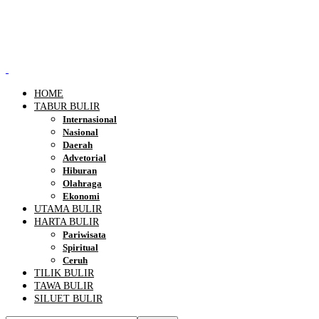
HOME
TABUR BULIR
Internasional
Nasional
Daerah
Advetorial
Hiburan
Olahraga
Ekonomi
UTAMA BULIR
HARTA BULIR
Pariwisata
Spiritual
Ceruh
TILIK BULIR
TAWA BULIR
SILUET BULIR