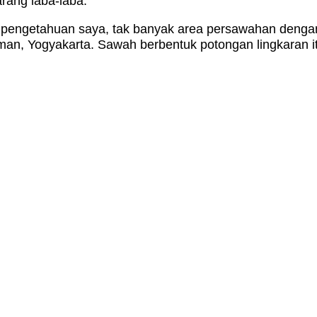
rang laba-laba.
k pengetahuan saya, tak banyak area persawahan denga
eman, Yogyakarta. Sawah berbentuk potongan lingkaran 