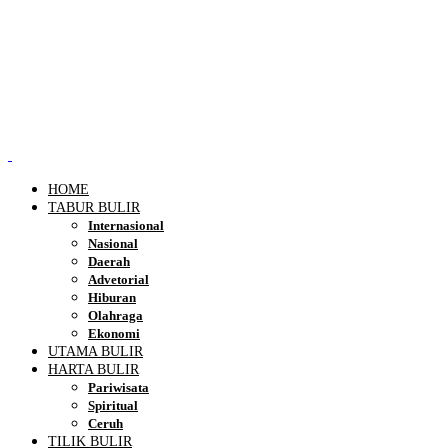
HOME
TABUR BULIR
Internasional
Nasional
Daerah
Advetorial
Hiburan
Olahraga
Ekonomi
UTAMA BULIR
HARTA BULIR
Pariwisata
Spiritual
Ceruh
TILIK BULIR