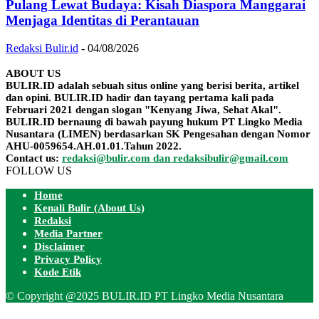
Pulang Lewat Budaya: Kisah Diaspora Manggarai
Menjaga Identitas di Perantauan
Redaksi Bulir.id
-
04/08/2026
ABOUT US
BULIR.ID adalah sebuah situs online yang berisi berita, artikel
dan opini. BULIR.ID hadir dan tayang pertama kali pada
Februari 2021 dengan slogan "Kenyang Jiwa, Sehat Akal".
BULIR.ID bernaung di bawah payung hukum PT Lingko Media
Nusantara (LIMEN) berdasarkan SK Pengesahan dengan Nomor
AHU-0059654.AH.01.01.Tahun 2022.
Contact us:
redaksi@bulir.com dan redaksibulir@gmail.com
FOLLOW US
Home
Kenali Bulir (About Us)
Redaksi
Media Partner
Disclaimer
Privacy Policy
Kode Etik
© Copyright @2025 BULIR.ID PT Lingko Media Nusantara