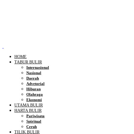
HOME
TABUR BULIR
Internasional
Nasional
Daerah
Advetorial
Hiburan
Olahraga
Ekonomi
UTAMA BULIR
HARTA BULIR
Pariwisata
Spiritual
Ceruh
TILIK BULIR