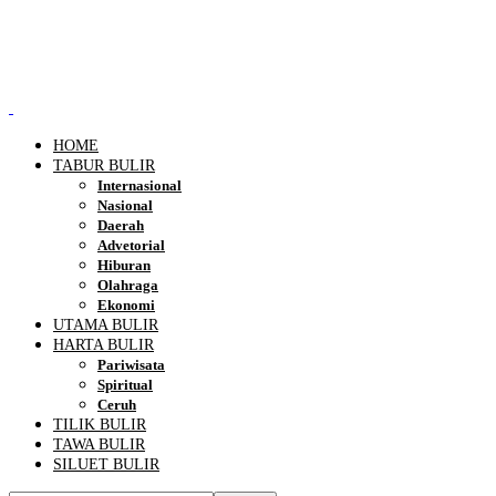
HOME
TABUR BULIR
Internasional
Nasional
Daerah
Advetorial
Hiburan
Olahraga
Ekonomi
UTAMA BULIR
HARTA BULIR
Pariwisata
Spiritual
Ceruh
TILIK BULIR
TAWA BULIR
SILUET BULIR