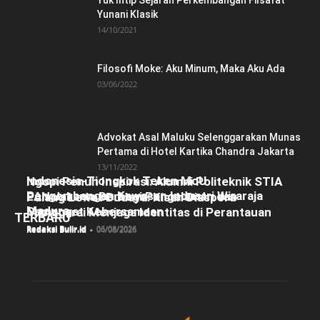
Yuk Intip Sejarah Perkembangan Filsafat
Yunani Klasik
14/10/2021
Filosofi Moke: Aku Minum, Maka Aku Ada
03/06/2022
Advokat Asal Maluku Selenggarakan Munas
Pertama di Hotel Kartika Chandra Jakarta
13/11/2022
Indonesia-Tiongkok Teken MoU
Ngopi Penuh Inspirasi: Alumni Politeknik STIA
Pengembangan Kawasan Industri Wiraraja
LAN Jakarta Berbagi Pengalaman dan
Pulang Lewat Budaya: Kisah Diaspora
Madura
Semangat Kebersamaan
Manggarai Menjaga Identitas di Perantauan
TERBARU
Redaksi Bulir.id
-
06/08/2026
Redaksi Bulir.id
-
05/08/2026
Redaksi Bulir.id
-
04/08/2026