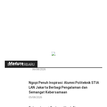
Indonesia-Tiongkok Teken MoU
Pengembangan Kawasan Industri Wiraraja
Madura
BERITA TERBARU
Redaksi Bulir.id
-
06/08/2026
Ngopi Penuh Inspirasi: Alumni Politeknik STIA
LAN Jakarta Berbagi Pengalaman dan
Semangat Kebersamaan
05/08/2026