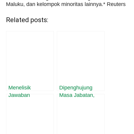
Maluku, dan kelompok minoritas lainnya.* Reuters
Related posts:
Menelisik
Dipenghujung
Jawaban
Masa Jabatan,
Pertanyaan 4
Harvey Malaihollo
Filsuf Besar,
Masih
Apakah
Mesosialisasikan
Kekerasan Dapat
Empat Pilar MPR
Dibenarkan?
Kepada