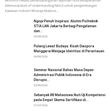
ekonomi melalui penandatanganan sejumlah nota kesepahaman
(Memorandum of Understanding/MoU) untuk pengembangan
Kawasan Industri Wiraraja Madura...
Ngopi Penuh Inspirasi: Alumni Politeknik
STIA LAN Jakarta Berbagi Pengalaman
dan...
05/08/2026
Pulang Lewat Budaya: Kisah Diaspora
Manggarai Menjaga Identitas di Perantauan
04/08/2026
Seminar Nasional Bahas Masa Depan
Administrasi Publik Indonesia di Era
Disrupsi...
03/08/2026
Sebanyak 88 Mahasiswa Ikuti Uji Kompetensi
pada Empat Skema Sertifikasi di...
31/07/2026