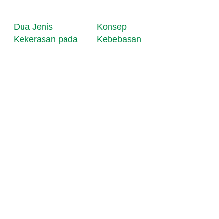
Masyarakat Papua
Dua Jenis
Konsep
Kekerasan pada
Kebebasan
Masyarakat
Eksistensial dan
Modern Menurut
Politik Menurut J.
Slavoj Zizek
P. Sartre