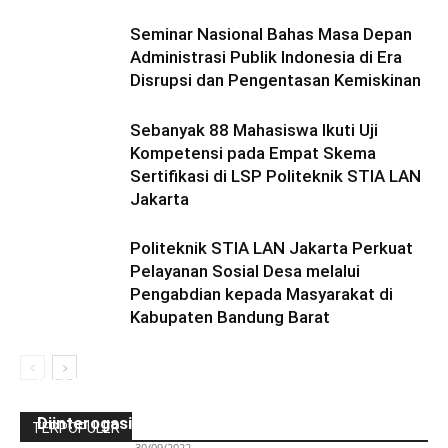
Seminar Nasional Bahas Masa Depan
Administrasi Publik Indonesia di Era
Disrupsi dan Pengentasan Kemiskinan
Sebanyak 88 Mahasiswa Ikuti Uji
Kompetensi pada Empat Skema
Sertifikasi di LSP Politeknik STIA LAN
Jakarta
Politeknik STIA LAN Jakarta Perkuat
Pelayanan Sosial Desa melalui
Pengabdian kepada Masyarakat di
Kabupaten Bandung Barat
Ini Kronologinya! Diduga Teriaki Kata Sambo,
Para Frater dan Bruder Ledalero Ditahan dan
Diinterogasi Aparat Polres Sikka
TERPOPULER
Redaksi Bulir.id
-
30/09/2022