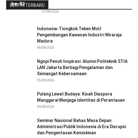
ke-81
BERITA TERBARU
Redaksi Bulir.id
-
07/08/2026
Indonesia-Tiongkok Teken MoU
Pengembangan Kawasan Industri Wiraraja
Madura
06/08/2026
Ngopi Penuh Inspirasi: Alumni Politeknik STIA
LAN Jakarta Berbagi Pengalaman dan
Semangat Kebersamaan
05/08/2026
Pulang Lewat Budaya: Kisah Diaspora
Manggarai Menjaga Identitas di Perantauan
04/08/2026
Seminar Nasional Bahas Masa Depan
Administrasi Publik Indonesia di Era Disrupsi
dan Pengentasan Kemiskinan