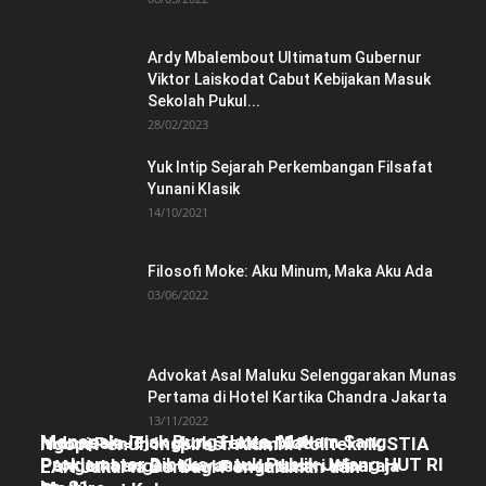
Ardy Mbalembout Ultimatum Gubernur
Viktor Laiskodat Cabut Kebijakan Masuk
Sekolah Pukul...
28/02/2023
Yuk Intip Sejarah Perkembangan Filsafat
Yunani Klasik
14/10/2021
Filosofi Moke: Aku Minum, Maka Aku Ada
03/06/2022
Advokat Asal Maluku Selenggarakan Munas
Pertama di Hotel Kartika Chandra Jakarta
13/11/2022
Menapak Jejak Bung Hatta, Makam Sang
Indonesia-Tiongkok Teken MoU
Ngopi Penuh Inspirasi: Alumni Politeknik STIA
Proklamator Dibuka untuk Publik Jelang HUT RI
Pengembangan Kawasan Industri Wiraraja
LAN Jakarta Berbagi Pengalaman dan