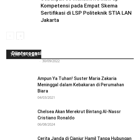
Kompetensi pada Empat Skema
Sertifikasi di LSP Politeknik STIA LAN
Jakarta
Ini Kronologinya! Diduga Teriaki Kata Sambo,
Para Frater dan Bruder Ledalero Ditahan dan
Diinterogasi Aparat Polres Sikka
TERPOPULER
Redaksi Bulir.id
-
30/09/2022
Ampun Ya Tuhan! Suster Maria Zakaria
Meninggal dalam Kebakaran di Perumahan
Biara
04/03/2021
Chelsea Akan Merekrut Bintang Al-Nassr
Cristiano Ronaldo
06/08/2024
Cerita Janda di Cianjur Hamil Tanpa Hubungan