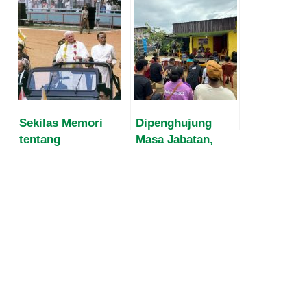
Perang Salib
Berikut
Kedua
Kandidatnya!
Sekilas Memori
Dipenghujung
tentang
Masa Jabatan,
Kunjungan Sri
Harvey Malaihollo
Paus Johanes
Masih
Paulus II ke
Mesosialisasikan
Indonesia,
Empat Pilar MPR
Oktober 1989.
Kepada
Masyarakat Papua