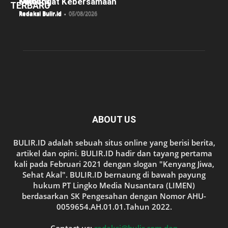
ke-81
Madura
Semangat Kebersamaan
TERBARU
Redaksi Bulir.id
-
07/08/2026
Redaksi Bulir.id
-
06/08/2026
Redaksi Bulir.id
-
05/08/2026
ABOUT US
BULIR.ID adalah sebuah situs online yang berisi berita,
artikel dan opini. BULIR.ID hadir dan tayang pertama
kali pada Februari 2021 dengan slogan "Kenyang Jiwa,
Sehat Akal". BULIR.ID bernaung di bawah payung
hukum PT Lingko Media Nusantara (LIMEN)
berdasarkan SK Pengesahan dengan Nomor AHU-
0059654.AH.01.01.Tahun 2022.