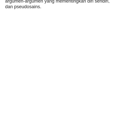
argumen-argumen yang mementingkan diri sendiri,
dan pseudosains.