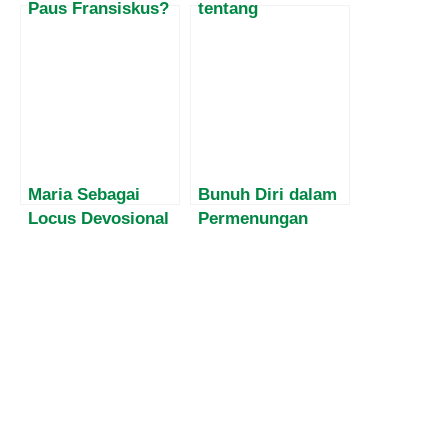
Paus Fransiskus?
tentang
Berikut
Kunjungan Sri
Kandidatnya!
Paus Johanes
Paulus II ke
Indonesia,
Oktober 1989.
Maria Sebagai
Bunuh Diri dalam
Locus Devosional
Permenungan
Orang Muda
Teologis Katolik
Katolik