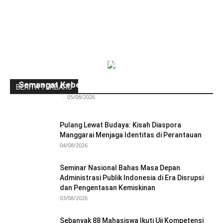
Ngopi Penuh Inspirasi: Alumni Politeknik STIA
LAN Jakarta Berbagi Pengalaman dan
Semangat Kebersamaan
BERITA TERBARU
Redaksi Bulir.id
-
05/08/2026
Pulang Lewat Budaya: Kisah Diaspora
Manggarai Menjaga Identitas di Perantauan
04/08/2026
Seminar Nasional Bahas Masa Depan
Administrasi Publik Indonesia di Era Disrupsi
dan Pengentasan Kemiskinan
03/08/2026
Sebanyak 88 Mahasiswa Ikuti Uji Kompetensi