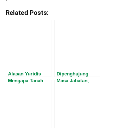
Related Posts:
Alasan Yuridis
Dipenghujung
Mengapa Tanah
Masa Jabatan,
Kerangan Sah
Harvey Malaihollo
Milik Pemkab
Masih
Mabar
Mesosialisasikan
Empat Pilar MPR
Kepada
Masyarakat Papua