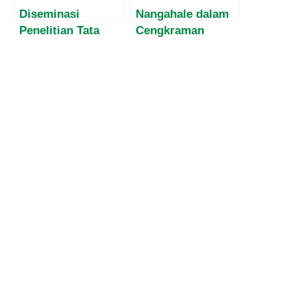
Diseminasi
Nangahale dalam
Penelitian Tata
Cengkraman
Kelola Pertanahan
Konflik Agraria,
dan Real Estate di
PR Reforma
Bali: Soroti Risiko
Agraria dari Sikka
Pencucian Uang
dan Skema
Nominee