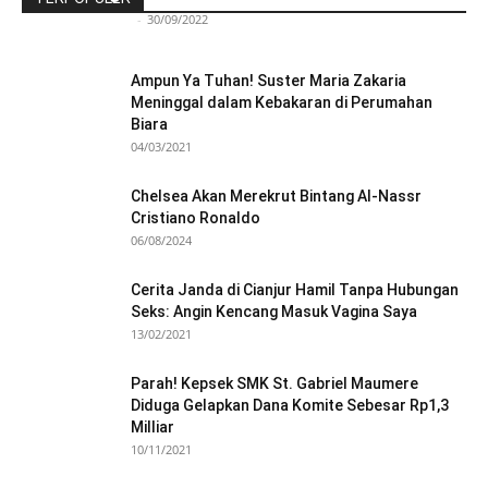
Redaksi Bulir.id
-
30/09/2022
Ampun Ya Tuhan! Suster Maria Zakaria
Meninggal dalam Kebakaran di Perumahan
Biara
04/03/2021
Chelsea Akan Merekrut Bintang Al-Nassr
Cristiano Ronaldo
06/08/2024
Cerita Janda di Cianjur Hamil Tanpa Hubungan
Seks: Angin Kencang Masuk Vagina Saya
13/02/2021
Parah! Kepsek SMK St. Gabriel Maumere
Diduga Gelapkan Dana Komite Sebesar Rp1,3
Milliar
10/11/2021