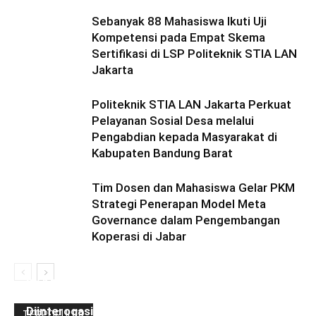
Sebanyak 88 Mahasiswa Ikuti Uji
Kompetensi pada Empat Skema
Sertifikasi di LSP Politeknik STIA LAN
Jakarta
Politeknik STIA LAN Jakarta Perkuat
Pelayanan Sosial Desa melalui
Pengabdian kepada Masyarakat di
Kabupaten Bandung Barat
Tim Dosen dan Mahasiswa Gelar PKM
Strategi Penerapan Model Meta
Governance dalam Pengembangan
Koperasi di Jabar
Ini Kronologinya! Diduga Teriaki Kata Sambo,
Para Frater dan Bruder Ledalero Ditahan dan
Diinterogasi Aparat Polres Sikka
TERPOPULER