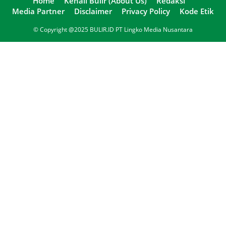
Home
Kenali Bulir (About Us)
Redaksi
Media Partner
Disclaimer
Privacy Policy
Kode Etik
© Copyright @2025 BULIR.ID PT Lingko Media Nusantara