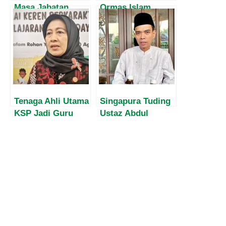
Masa Jabatan,
Ormas Islam
Harvey Malaihollo
Haramkan LGBT,
Masih
Minta Perilaku
Mesosialisasikan
LGBT
Empat Pilar MPR
Dikategorikan
Kepada
Sebagai Perbuatan
Masyarakat Papua
Pidana
Tenaga Ahli Utama
Singapura Tuding
KSP Jadi Guru
Ustaz Abdul
Besar bidang HAM
Somad Pro
& Gender UIN
Ekstrimis, Majelis
Sunan Kalijaga
Ulama Indonesia
Angkat Bicara