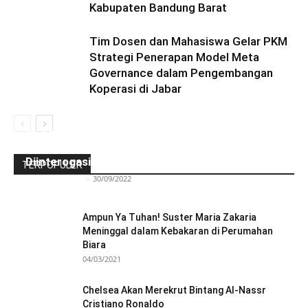
Kabupaten Bandung Barat
Tim Dosen dan Mahasiswa Gelar PKM
Strategi Penerapan Model Meta
Governance dalam Pengembangan
Koperasi di Jabar
Ini Kronologinya! Diduga Teriaki Kata Sambo,
Para Frater dan Bruder Ledalero Ditahan dan
Diinterogasi Aparat Polres Sikka
TERPOPULER
Redaksi Bulir.id
-
30/09/2022
Ampun Ya Tuhan! Suster Maria Zakaria
Meninggal dalam Kebakaran di Perumahan
Biara
04/03/2021
Chelsea Akan Merekrut Bintang Al-Nassr
Cristiano Ronaldo