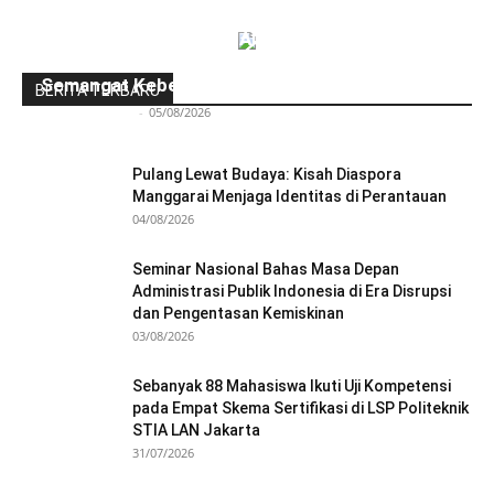
Ngopi Penuh Inspirasi: Alumni Politeknik STIA
LAN Jakarta Berbagi Pengalaman dan
Semangat Kebersamaan
BERITA TERBARU
Redaksi Bulir.id
-
05/08/2026
Pulang Lewat Budaya: Kisah Diaspora
Manggarai Menjaga Identitas di Perantauan
04/08/2026
Seminar Nasional Bahas Masa Depan
Administrasi Publik Indonesia di Era Disrupsi
dan Pengentasan Kemiskinan
03/08/2026
Sebanyak 88 Mahasiswa Ikuti Uji Kompetensi
pada Empat Skema Sertifikasi di LSP Politeknik
STIA LAN Jakarta
31/07/2026