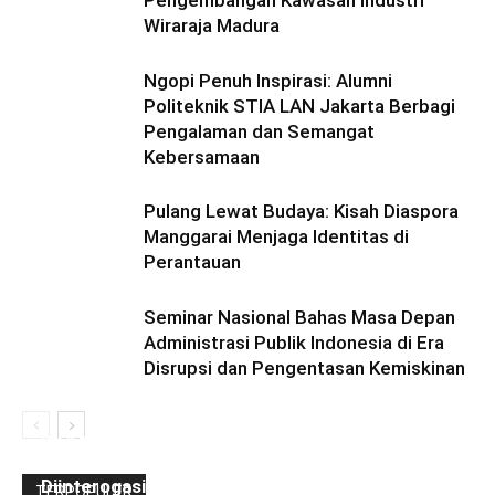
Wiraraja Madura
Ngopi Penuh Inspirasi: Alumni
Politeknik STIA LAN Jakarta Berbagi
Pengalaman dan Semangat
Kebersamaan
Pulang Lewat Budaya: Kisah Diaspora
Manggarai Menjaga Identitas di
Perantauan
Seminar Nasional Bahas Masa Depan
Administrasi Publik Indonesia di Era
Disrupsi dan Pengentasan Kemiskinan
Ini Kronologinya! Diduga Teriaki Kata Sambo,
Para Frater dan Bruder Ledalero Ditahan dan
Diinterogasi Aparat Polres Sikka
TERPOPULER