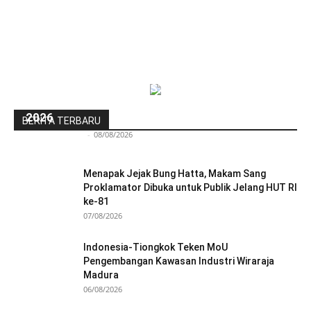
Pra-PKKMB Politeknik STIA LAN Jakarta Bekali
300 Calon Mahasiswa Baru Menjelang PKKMB
2026
BERITA TERBARU
Redaksi Bulir.id
-
08/08/2026
Menapak Jejak Bung Hatta, Makam Sang
Proklamator Dibuka untuk Publik Jelang HUT RI
ke-81
07/08/2026
Indonesia-Tiongkok Teken MoU
Pengembangan Kawasan Industri Wiraraja
Madura
06/08/2026