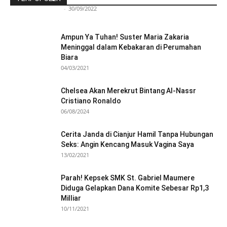
Redaksi Bulir.id
-
30/09/2022
Ampun Ya Tuhan! Suster Maria Zakaria
Meninggal dalam Kebakaran di Perumahan
Biara
04/03/2021
Chelsea Akan Merekrut Bintang Al-Nassr
Cristiano Ronaldo
06/08/2024
Cerita Janda di Cianjur Hamil Tanpa Hubungan
Seks: Angin Kencang Masuk Vagina Saya
13/02/2021
Parah! Kepsek SMK St. Gabriel Maumere
Diduga Gelapkan Dana Komite Sebesar Rp1,3
Milliar
10/11/2021