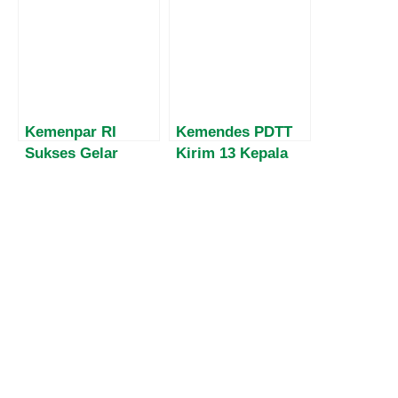
Pemerintahan dan
Masih
Dana Desa
Mesosialisasikan
Empat Pilar MPR
Kepada
Masyarakat Papua
Kemenpar RI
Kemendes PDTT
Sukses Gelar
Kirim 13 Kepala
ADWI 2024:
Desa Belajar ke
Cerminkan
China Tingkatkan
Keberagaman
Kualitas SDM
Budaya Nusantara