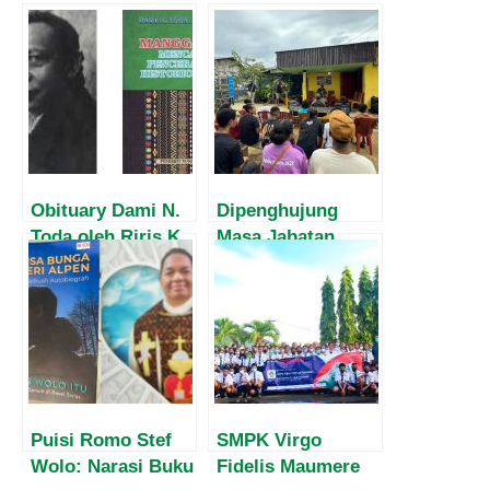
Obituary Dami N.
Dipenghujung
Toda oleh Riris K.
Masa Jabatan,
Toha-Sarumpaet
Harvey Malaihollo
Masih
Mesosialisasikan
Empat Pilar MPR
Kepada
Masyarakat Papua
Puisi Romo Stef
SMPK Virgo
Wolo: Narasi Buku
Fidelis Maumere