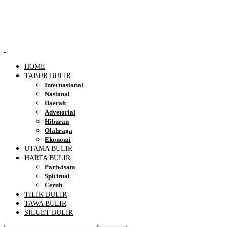
HOME
TABUR BULIR
Internasional
Nasional
Daerah
Advetorial
Hiburan
Olahraga
Ekonomi
UTAMA BULIR
HARTA BULIR
Pariwisata
Spiritual
Ceruh
TILIK BULIR
TAWA BULIR
SILUET BULIR