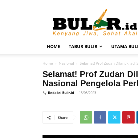
BULIR.ID
–
Kenyang
Jiwa,
Sehat
Akal
HOME
TABUR BULIR
UTAMA BUL
Home
Nasional
Selamat! Prof Zudan Dilantik Jadi
Selamat! Prof Zudan Dil
Nasional Pengelola Per
By
Redaksi Bulir.id
-
15/03/2023
Share