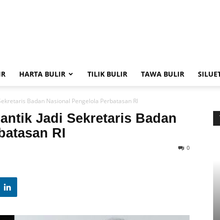
IR
HARTA BULIR
TILIK BULIR
TAWA BULIR
SILUE
 Sekretaris Badan Nasional Pengelola Perbatasan RI
antik Jadi Sekretaris Badan
batasan RI
0