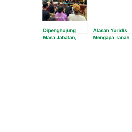
Dipenghujung
Alasan Yuridis
Masa Jabatan,
Mengapa Tanah
Harvey Malaihollo
Kerangan Sah
Masih
Milik Pemkab
Mesosialisasikan
Mabar
Empat Pilar MPR
Kepada
Masyarakat Papua