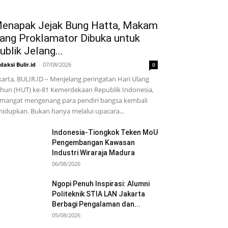
enapak Jejak Bung Hatta, Makam
ang Proklamator Dibuka untuk
ublik Jelang...
daksi Bulir.id
-
07/08/2026
0
karta, BULIR.ID – Menjelang peringatan Hari Ulang
hun (HUT) ke-81 Kemerdekaan Republik Indonesia,
mangat mengenang para pendiri bangsa kembali
hidupkan. Bukan hanya melalui upacara...
Indonesia-Tiongkok Teken MoU
Pengembangan Kawasan
Industri Wiraraja Madura
06/08/2026
Ngopi Penuh Inspirasi: Alumni
Politeknik STIA LAN Jakarta
Berbagi Pengalaman dan...
05/08/2026