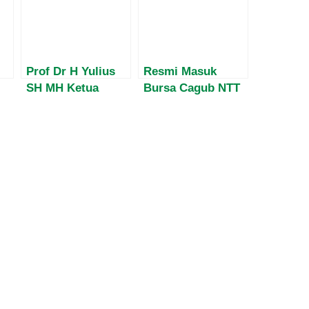
Prof Dr H Yulius
Resmi Masuk
SH MH Ketua
Bursa Cagub NTT
Kamar TUN
2024, Inilah Profil
Mahkamah Agung
Ardy Mbalembout
Diwawancara
Sosok yang
Ekslusif Majalah
Konsisten
MATRA
Adovakasi Korban
Human Trafficking
Asal NTT