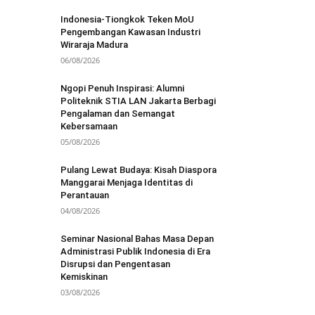
Indonesia-Tiongkok Teken MoU
Pengembangan Kawasan Industri
Wiraraja Madura
06/08/2026
Ngopi Penuh Inspirasi: Alumni
Politeknik STIA LAN Jakarta Berbagi
Pengalaman dan Semangat
Kebersamaan
05/08/2026
Pulang Lewat Budaya: Kisah Diaspora
Manggarai Menjaga Identitas di
Perantauan
04/08/2026
Seminar Nasional Bahas Masa Depan
Administrasi Publik Indonesia di Era
Disrupsi dan Pengentasan
Kemiskinan
03/08/2026