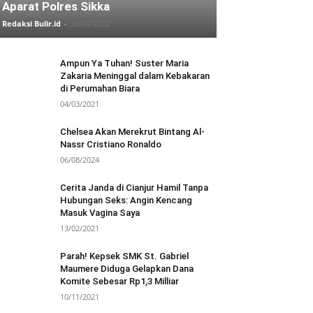
Aparat Polres Sikka
Redaksi Bulir.id
-
30/09/2022
Ampun Ya Tuhan! Suster Maria
Zakaria Meninggal dalam Kebakaran
di Perumahan Biara
04/03/2021
Chelsea Akan Merekrut Bintang Al-
Nassr Cristiano Ronaldo
06/08/2024
Cerita Janda di Cianjur Hamil Tanpa
Hubungan Seks: Angin Kencang
Masuk Vagina Saya
13/02/2021
Parah! Kepsek SMK St. Gabriel
Maumere Diduga Gelapkan Dana
Komite Sebesar Rp1,3 Milliar
10/11/2021