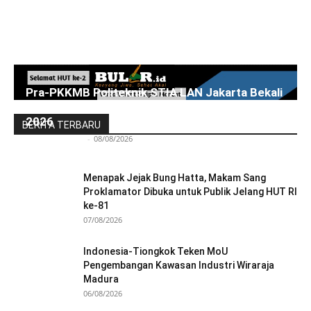
Pra-PKKMB Politeknik STIA LAN Jakarta Bekali
300 Calon Mahasiswa Baru Menjelang PKKMB
2026
BERITA TERBARU
Redaksi Bulir.id
-
08/08/2026
Menapak Jejak Bung Hatta, Makam Sang
Proklamator Dibuka untuk Publik Jelang HUT RI
ke-81
07/08/2026
Indonesia-Tiongkok Teken MoU
Pengembangan Kawasan Industri Wiraraja
Madura
06/08/2026