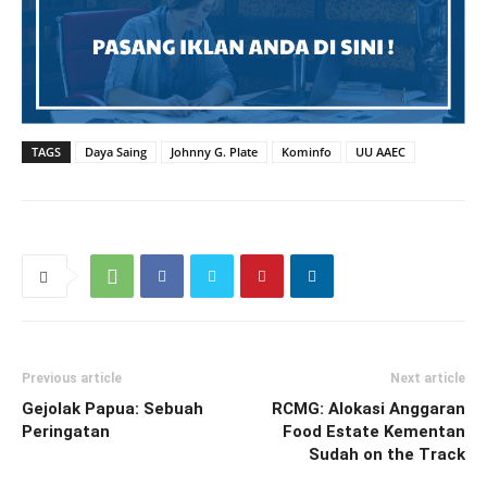
TAGS
Daya Saing
Johnny G. Plate
Kominfo
UU AAEC
Previous article
Next article
Gejolak Papua: Sebuah
RCMG: Alokasi Anggaran
Peringatan
Food Estate Kementan
Sudah on the Track