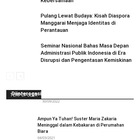
Kebersamaan
Pulang Lewat Budaya: Kisah Diaspora
Manggarai Menjaga Identitas di
Perantauan
Seminar Nasional Bahas Masa Depan
Administrasi Publik Indonesia di Era
Disrupsi dan Pengentasan Kemiskinan
Ini Kronologinya! Diduga Teriaki Kata Sambo,
Para Frater dan Bruder Ledalero Ditahan dan
Diinterogasi Aparat Polres Sikka
TERPOPULER
Redaksi Bulir.id
-
30/09/2022
Ampun Ya Tuhan! Suster Maria Zakaria
Meninggal dalam Kebakaran di Perumahan
Biara
04/03/2021