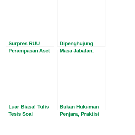
Surpres RUU
Dipenghujung
Perampasan Aset
Masa Jabatan,
Sudah Diterima,
Harvey Malaihollo
DPR Didesak
Masih
Libatkan Publik,
Mesosialisasikan
Jangan Bahas
Empat Pilar MPR
dalam Senyap
Kepada
Masyarakat Papua
Luar Biasa! Tulis
Bukan Hukuman
Tesis Soal
Penjara, Praktisi
Penyelesaian
Hukum: RUU
Konflik Papua,
Perampasan Aset