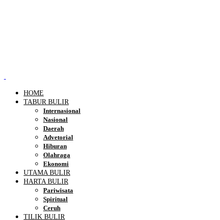
HOME
TABUR BULIR
Internasional
Nasional
Daerah
Advetorial
Hiburan
Olahraga
Ekonomi
UTAMA BULIR
HARTA BULIR
Pariwisata
Spiritual
Ceruh
TILIK BULIR