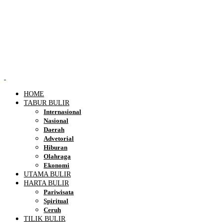
HOME
TABUR BULIR
Internasional
Nasional
Daerah
Advetorial
Hiburan
Olahraga
Ekonomi
UTAMA BULIR
HARTA BULIR
Pariwisata
Spiritual
Ceruh
TILIK BULIR