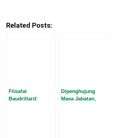
Related Posts:
Filsafat
Dipenghujung
Baudrillard:
Masa Jabatan,
Simulacra dan
Harvey Malaihollo
Simulasi di Abad
Masih
21
Mesosialisasikan
Empat Pilar MPR
Kepada