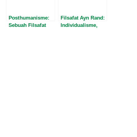
Masyarakat Papua
Posthumanisme:
Filsafat Ayn Rand:
Sebuah Filsafat
Individualisme,
untuk Abad 21
Tujuan Hidup,
Tanggung Jawab
dan Harga Diri