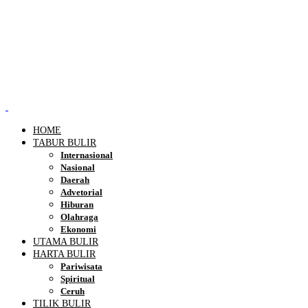
HOME
TABUR BULIR
Internasional
Nasional
Daerah
Advetorial
Hiburan
Olahraga
Ekonomi
UTAMA BULIR
HARTA BULIR
Pariwisata
Spiritual
Ceruh
TILIK BULIR