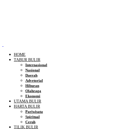
HOME
TABUR BULIR
Internasional
Nasional
Daerah
Advetorial
Hiburan
Olahraga
Ekonomi
UTAMA BULIR
HARTA BULIR
Pariwisata
Spiritual
Ceruh
TILIK BULIR